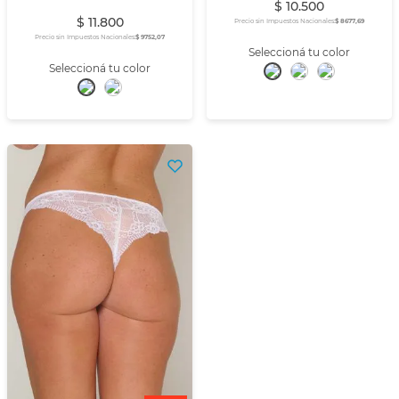
$
10
.
500
$
11
.
800
Precio sin Impuestos Nacionales:
$ 8677,69
Precio sin Impuestos Nacionales:
$ 9752,07