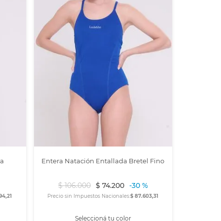
ta
Entera Natación Entallada Bretel Fino
$
106
.
000
$
74
.
200
-
30 %
94,21
Precio sin Impuestos Nacionales:
$ 87.603,31