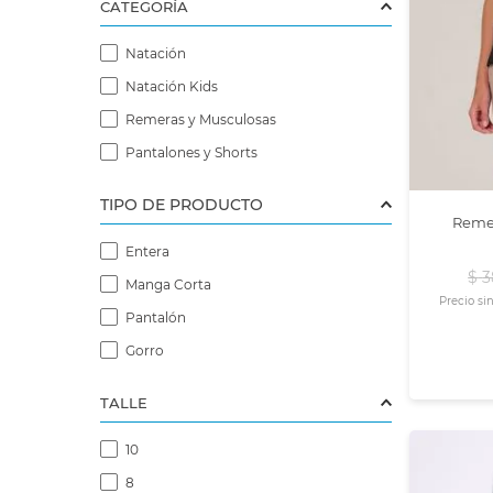
CATEGORÍA
Natación
Natación Kids
Remeras y Musculosas
Pantalones y Shorts
Remera Escote Redo
Entera
$
3
Manga Corta
Precio si
Pantalón
Gorro
TALLE
10
8