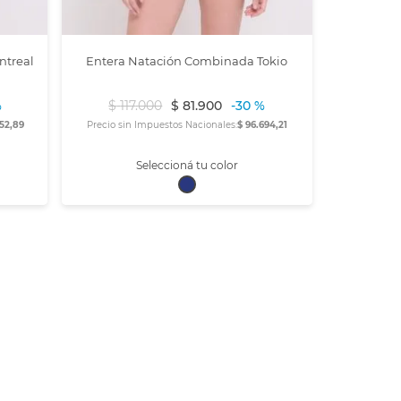
ntreal
Entera Natación Combinada Tokio
%
$
117
.
000
$
81
.
900
-
30 %
652,89
Precio sin Impuestos Nacionales:
$ 96.694,21