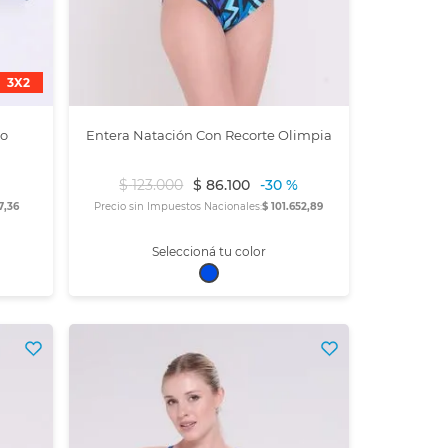
3X2
no
Entera Natación Con Recorte Olimpia
$
123
.
000
$
86
.
100
-
30 %
7,36
Precio sin Impuestos Nacionales:
$ 101.652,89