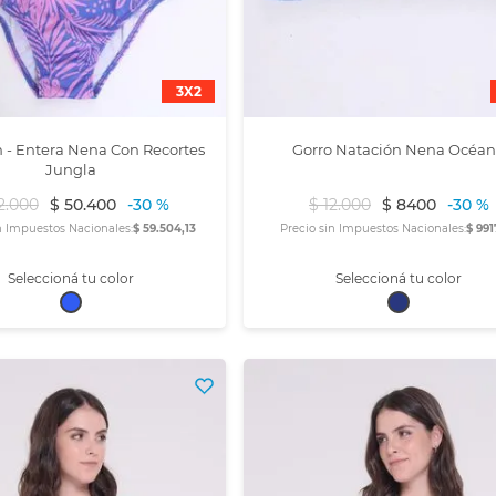
3X2
 - Entera Nena Con Recortes
Gorro Natación Nena Océa
Jungla
2
.
000
$
50
.
400
-
30 %
$
12
.
000
$
8400
-
30 %
n Impuestos Nacionales:
$ 59.504,13
Precio sin Impuestos Nacionales:
$ 991