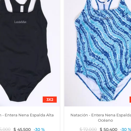
3X2
 - Entera Nena Espalda Alta
Natación - Entera Nena Espalda
Océano
5
.
000
$
45
.
500
-
30 %
$
72
.
000
$
50
.
400
-
30 