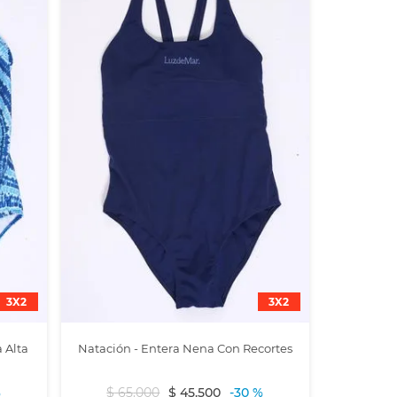
3X2
3X2
 Alta
Natación - Entera Nena Con Recortes
%
$
65
.
000
$
45
.
500
-
30 %