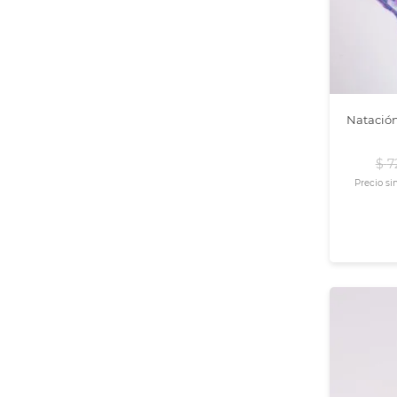
Natación
$
7
Precio si