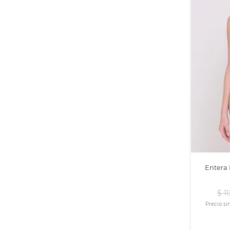
Entera 
$
11
Precio si