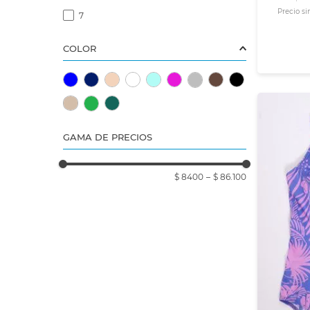
Precio s
7
COLOR
GAMA DE PRECIOS
$ 8400
–
$ 86.100