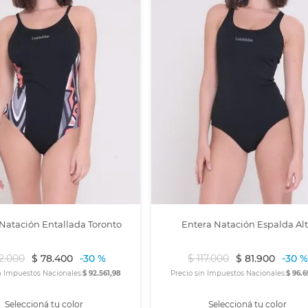
Natación Entallada Toronto
Entera Natación Espalda Al
2
.
000
$
78
.
400
-
30 %
$
117
.
000
$
81
.
900
-
30 %
n Impuestos Nacionales:
$ 92.561,98
Precio sin Impuestos Nacionales:
$ 96.6