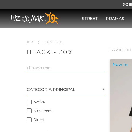
3X2 E
STREET
PIJAMAS
BLACK - 30%
16
PRODUCTO
BLACK - 30%
New In
Filtrado Por:
Active
Kids Teens
Street