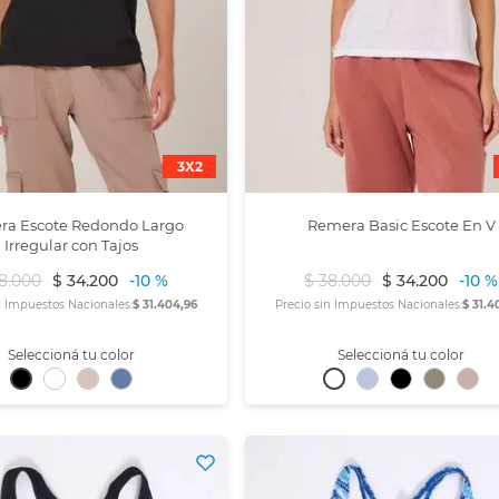
3X2
ndo Largo
Remera Basic Escote En V
Irregular con Tajos
8
.
000
$
34
.
200
-
10 %
$
38
.
000
$
34
.
200
-
10 %
n Impuestos Nacionales:
$ 31.404,96
Precio sin Impuestos Nacionales:
$ 31.4