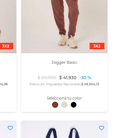
3X2
3X2
Jogger Basic
$
59
.
900
$
41
.
930
-
30 %
04,96
Precio sin Impuestos Nacionales:
$ 49.504,13