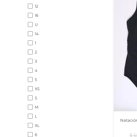
12
16
U
14
1
2
3
4
5
XS
S
M
L
Natación
XL
6
$
6