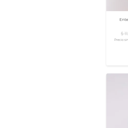
Ente
$
11
Precio si