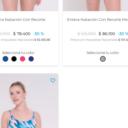
ra Natación Con Recorte
Entera Natación Con Recorte Mo
2
.
000
$
78
.
400
-
30 %
$
123
.
000
$
86
.
100
-
30 
n Impuestos Nacionales:
$ 92.561,98
Precio sin Impuestos Nacionales:
$ 101.