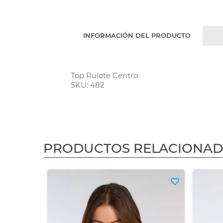
INFORMACIÓN DEL PRODUCTO
Top Rulote Centro
SKU: 482
PRODUCTOS RELACIONA
3X2
ibet
$ 61.074,38