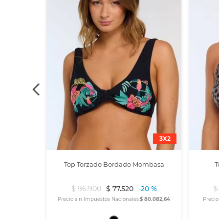
3X2
Top Torzado Bordado Mombasa
T
$
96
.
900
$
77
.
520
-
20 %
$
Precio sin Impuestos Nacionales:
$ 80.082,64
Precio