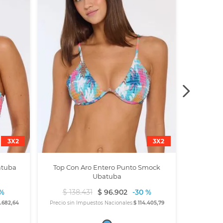
3X2
3X2
atuba
Top Con Aro Entero Punto Smock
Ubatuba
 %
$
138
.
431
$
96
.
902
-
30 %
9.682,64
Precio sin Impuestos Nacionales:
$ 114.405,79