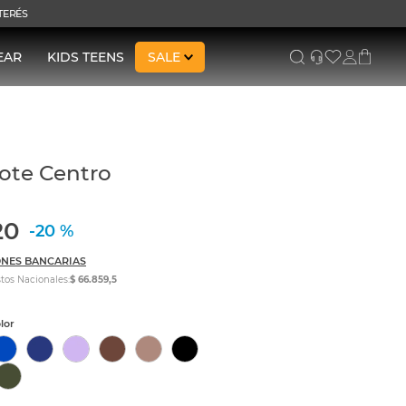
NTERÉS
EAR
KIDS TEENS
SALE
ote Centro
20
-
20 %
NES BANCARIAS
tos Nacionales:
$ 66.859,5