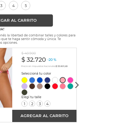
3
4
5
GAR AL CARRITO
ok!
nés la libertad de combinar talles y colores para
lo que te haga sentir cómoda y única. Te
s opciones.
$
40
.
900
$
45
.
9
$
32
.
720
$
3
-
20 %
Precio sin Impuestos Nacionales:
$ 33.801,65
Precio sin
1
2
3
4
1
AGREGAR AL CARRITO
AGRE