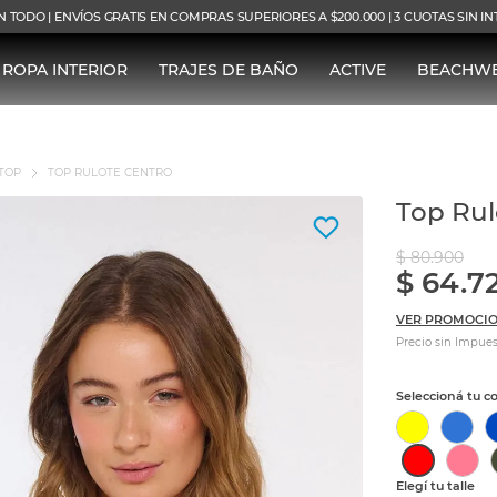
N TODO | ENVÍOS GRATIS EN COMPRAS SUPERIORES A $200.000 | 3 CUOTAS SIN I
ROPA INTERIOR
TRAJES DE BAÑO
ACTIVE
BEACHW
TOP
TOP RULOTE CENTRO
Top Rul
$
80
.
900
$
64
.
7
VER PROMOCIO
Precio sin Impues