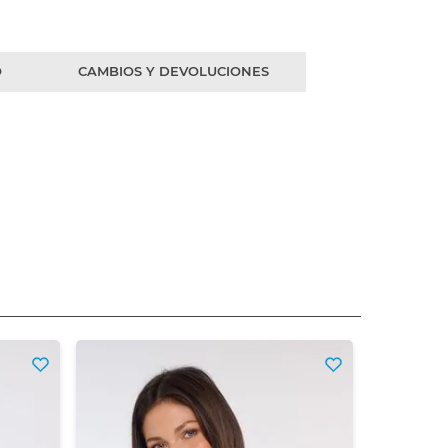
O
CAMBIOS Y DEVOLUCIONES
Top Dob
$
13
Precio sin