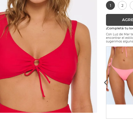
1
2
AGRE
¡Completá tu lo
Con Luz de Mar te
encontrar el esti
sugerimos alguna
$
63
.
900
$
51
.
120
-
20 %
Precio sin Impuestos Nacionales:
$ 52.809,92
1
2
3
4
AGREGAR AL CARRITO