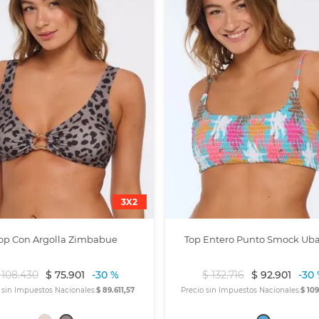
3X2
op Con Argolla Zimbabue
Top Entero Punto Smock Ub
108
.
430
$
75
.
901
-
30 %
$
132
.
716
$
92
.
901
-
30
 sin Impuestos Nacionales:
$ 89.611,57
Precio sin Impuestos Nacionales:
$ 10