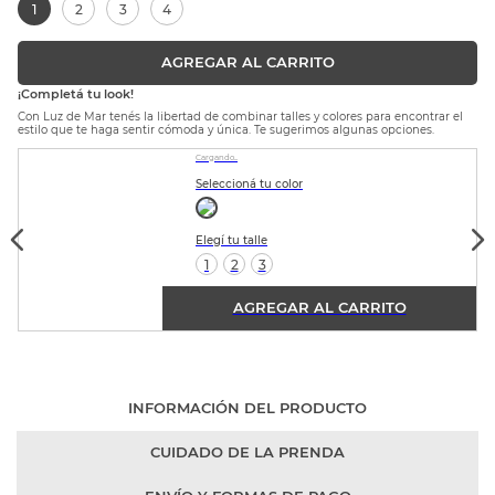
1
2
3
4
AGREGAR AL CARRITO
¡Completá tu look!
Con Luz de Mar tenés la libertad de combinar talles y colores para encontrar el
estilo que te haga sentir cómoda y única. Te sugerimos algunas opciones.
Cargando...
1
2
3
AGREGAR AL CARRITO
INFORMACIÓN DEL PRODUCTO
CUIDADO DE LA PRENDA