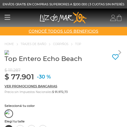
ENVÍOS GRATIS EN COMPRAS SUPERIORES A $200.000 | 3 CUOTAS SIN INTERÉS
CONOCÉ TODOS LOS BENEFICIOS
TRAJES DE BAÑO
CORPIÑOS
TOP
Top Entero Echo Beach
$
111
.
287
$
77
.
901
-
30 %
VER PROMOCIONES BANCARIAS
Precio sin Impuestos Nacionales:
$ 91.972,73