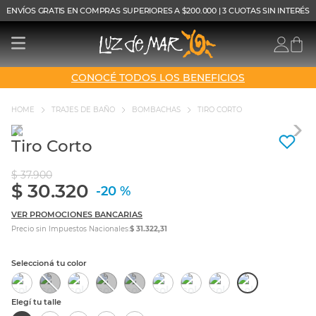
ENVÍOS GRATIS EN COMPRAS SUPERIORES A $200.000 | 3 CUOTAS SIN INTERÉS
CONOCÉ TODOS LOS BENEFICIOS
TRAJES DE BAÑO
BOMBACHAS
TIRO CORTO
Tiro Corto
$
37
.
900
$
30
.
320
-
20 %
VER PROMOCIONES BANCARIAS
Precio sin Impuestos Nacionales:
$ 31.322,31