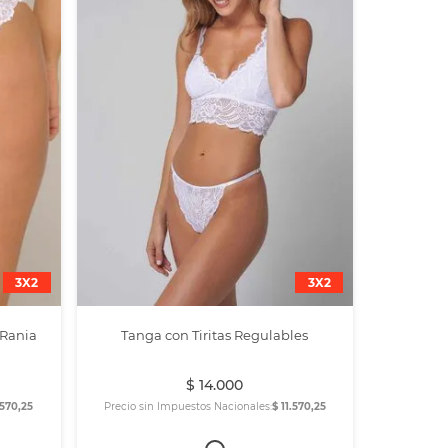
3X2
3X2
 Rania
Tanga con Tiritas Regulables
$
14
.
000
.570,25
Precio sin Impuestos Nacionales:
$ 11.570,25