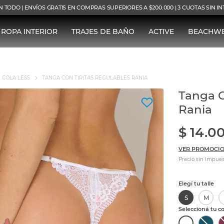
N TODO | ENVÍOS GRATIS EN COMPRAS SUPERIORES A $200.000 | 3 CUOTAS SIN I
ROPA INTERIOR
TRAJES DE BAÑO
ACTIVE
BEACHW
COLA LESS
TANGA CON TIRITAS REGULABLES RANIA
Tanga C
Rania
$
14
.
0
VER PROMOCIO
Precio sin Impues
S
M