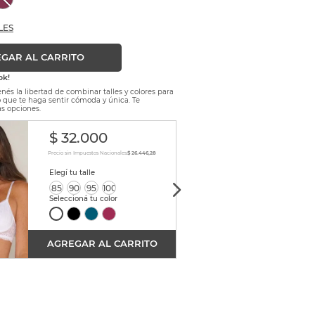
LES
GAR AL CARRITO
ok!
nés la libertad de combinar talles y colores para
lo que te haga sentir cómoda y única. Te
s opciones.
$
32
.
000
$
3
Precio sin Impuestos Nacionales:
$ 26.446,28
Precio sin
85
90
95
100
S
AGREGAR AL CARRITO
AGRE