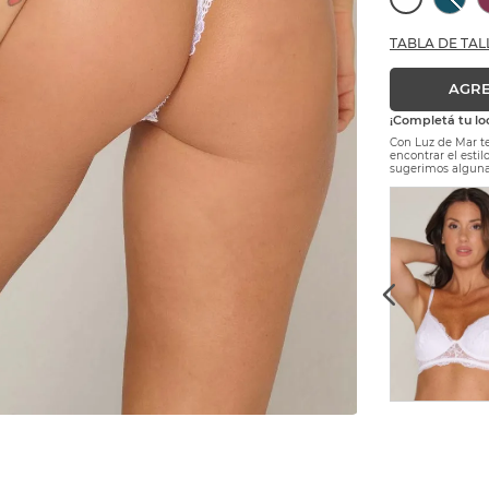
TABLA DE TAL
AGRE
¡Completá tu lo
Con Luz de Mar te
encontrar el esti
sugerimos alguna
$
32
.
000
Precio sin Impuestos Nacionales:
$ 26.446,28
S
M
L
XL
AGREGAR AL CARRITO