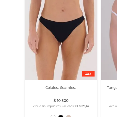
3X2
Colaless Seamless
Tanga
$
10
.
800
Precio sin Impuestos Nacionales:
$ 8925,62
Precio