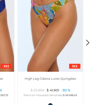
3X2
3X2
ss
High Leg Clásica Lurex Quingdao
 %
$
59
.
858
$
41
.
901
-
30 %
.553,72
Precio sin Impuestos Nacionales:
$ 49.469,42