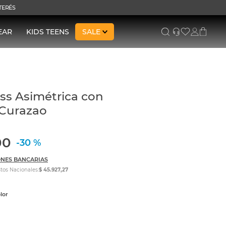
NTERÉS
EAR
KIDS TEENS
SALE
ss Asimétrica con
 Curazao
00
-
30 %
NES BANCARIAS
tos Nacionales:
$ 45.927,27