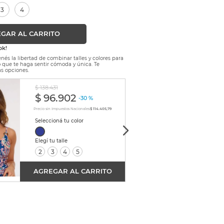
3
4
GAR AL CARRITO
ok!
nés la libertad de combinar talles y colores para
lo que te haga sentir cómoda y única. Te
s opciones.
$
138
.
431
$
112
.
7
$
96
.
902
$
7
-
30 %
Precio sin Impuestos Nacionales:
$ 114.405,79
Precio sin
2
3
4
5
1
AGREGAR AL CARRITO
AGRE