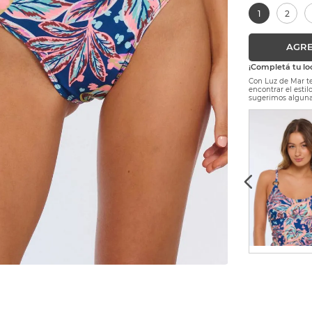
1
2
AGRE
¡Completá tu lo
Con Luz de Mar te
encontrar el esti
sugerimos alguna
$
112
.
716
$
78
.
901
-
30 %
Precio sin Impuestos Nacionales:
$ 93.153,72
1
2
3
4
5
AGREGAR AL CARRITO