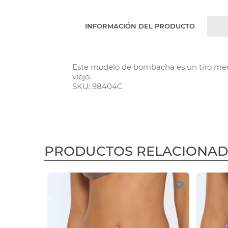
INFORMACIÓN DEL PRODUCTO
Este modelo de bombacha es un tiro medio
viejo.
SKU: 98404C
PRODUCTOS RELACIONA
3X2
os
20 %
$ 33.801,65