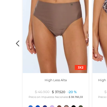
3X2
High Less Alta
High 
$
46
.
900
$
37
.
520
-
20 %
$
Precio sin Impuestos Nacionales:
$ 38.760,33
Precio 