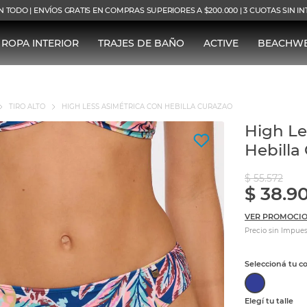
N TODO | ENVÍOS GRATIS EN COMPRAS SUPERIORES A $200.000 | 3 CUOTAS SIN I
ROPA INTERIOR
TRAJES DE BAÑO
ACTIVE
BEACHW
TIRO ALTO
HIGH LESS ASIMÉTRICA CON HEBILLA CURAZAO
High Le
Hebilla
$
55
.
572
$
38
.
9
VER PROMOCIO
Precio sin Impues