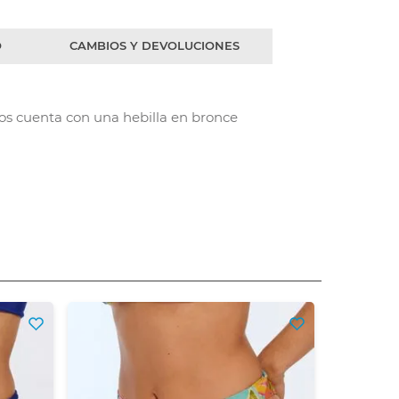
O
CAMBIOS Y DEVOLUCIONES
dos cuenta con una hebilla en bronce
High L
$
5
Precio sin