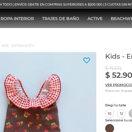
N TODO | ENVÍOS GRATIS EN COMPRAS SUPERIORES A $200.000 | 3 CUOTAS SIN I
ROPA INTERIOR
TRAJES DE BAÑO
ACTIVE
BEACHW
KIDS - ENTERA KIOTO
Kids - 
$
75
.
572
$
52
.
9
VER PROMOCIO
Precio sin Impues
10
12