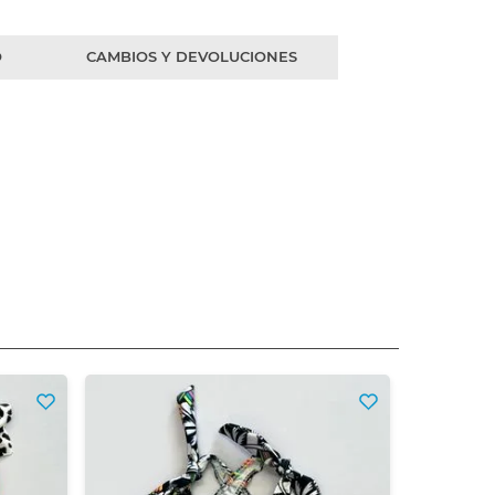
O
CAMBIOS Y DEVOLUCIONES
Kids 
$
4
Precio sin