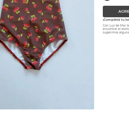
AGRE
¡Completá tu lo
Con Luz de Mar te
encontrar el esti
sugerimos alguna