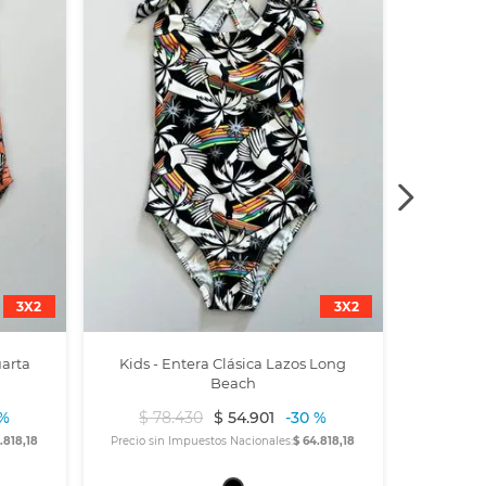
3X2
3X2
uarta
Kids - Entera Clásica Lazos Long
Beach
 %
$
78
.
430
$
54
.
901
-
30 %
.818,18
Precio sin Impuestos Nacionales:
$ 64.818,18