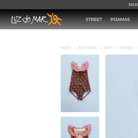
3X2 E
STREET
PIJAMAS
KIDS TEENS
KIDS
ENTERA