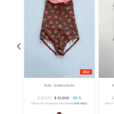
3X2
Kids - Entera Kioto
K
$
75
.
572
$
52
.
900
-
30 %
Precio sin Impuestos Nacionales:
$ 62.456,2
Precio