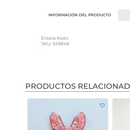
INFORMACIÓN DEL PRODUCTO
Entera Kioto
SKU: S4984K
.
PRODUCTOS RELACIONA
3X2
 Ibiza
30 %
$ 41.204,96