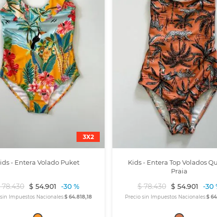
3X2
ids - Entera Volado Puket
Kids - Entera Top Volados Q
Praia
$
78
.
430
$
54
.
901
-
30 %
$
78
.
430
$
54
.
901
-
30
 sin Impuestos Nacionales:
$ 64.818,18
Precio sin Impuestos Nacionales:
$ 64