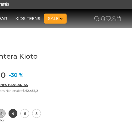
NTERÉS
EAR
KIDS TEENS
SALE
Entera Kioto
00
-
30 %
NES BANCARIAS
tos Nacionales:
$ 62.456,2
2
4
6
8