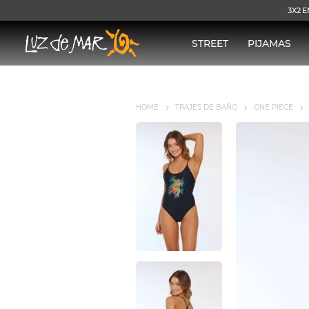
3X2 E
STREET
PIJAMAS
TRAJES DE BAÑO
ONE PIECE