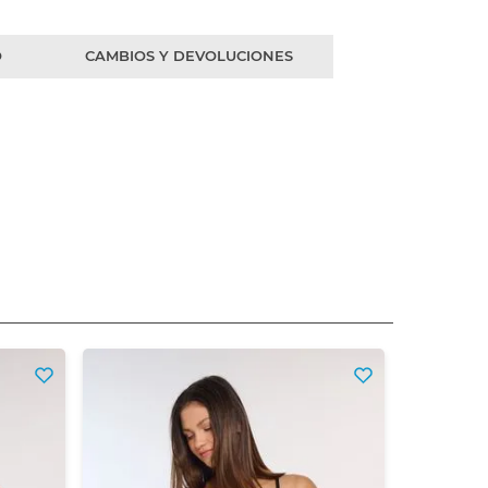
O
CAMBIOS Y DEVOLUCIONES
Entera C
$
16
Precio sin