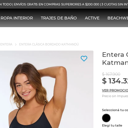
N TODO | ENVÍOS GRATIS EN COMPRAS SUPERIORES A $200.000 | 3 CUOTAS SIN I
ROPA INTERIOR
TRAJES DE BAÑO
ACTIVE
BEACHW
ENTERA
ENTERA CLÁSICA BORDADO KATMANDÚ
Entera 
Katma
$
167
.
900
$
134
.
3
VER PROMOCIO
Precio sin Impues