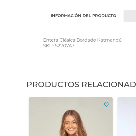
INFORMACIÓN DEL PRODUCTO
Entera Clásica Bordado Katmandú
SKU: S2707A7
PRODUCTOS RELACIONA
3X2
$ 80.165,29