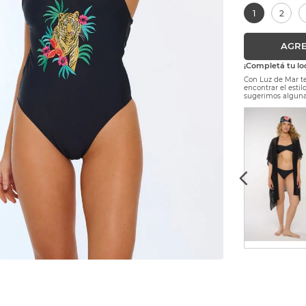
1
2
AGRE
¡Completá tu lo
Con Luz de Mar te
encontrar el esti
sugerimos alguna
$
58
.
000
Precio sin Impuestos Nacionales:
$ 47.933,88
S
M
L
XL
AGREGAR AL CARRITO