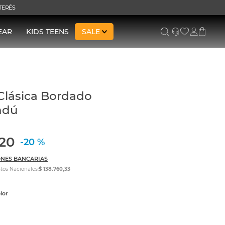
NTERÉS
EAR
KIDS TEENS
SALE
Clásica Bordado
ndú
20
-
20 %
NES BANCARIAS
tos Nacionales:
$ 138.760,33