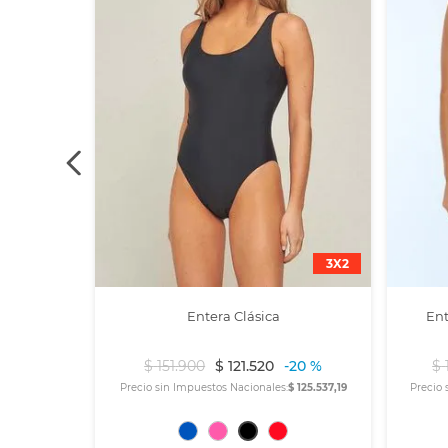
3X2
Entera Clásica
Ent
$
151
.
900
$
121
.
520
-
20 %
$
Precio sin Impuestos Nacionales:
$ 125.537,19
Precio 