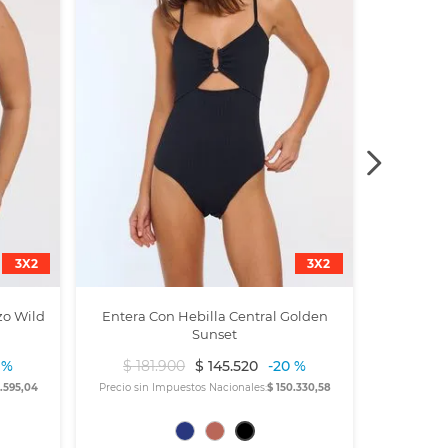
3X2
3X2
zo Wild
Entera Con Hebilla Central Golden
Sunset
 %
$
181
.
900
$
145
.
520
-
20 %
8.595,04
Precio sin Impuestos Nacionales:
$ 150.330,58