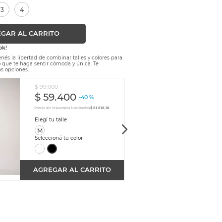
3
4
GAR AL CARRITO
ok!
nés la libertad de combinar talles y colores para
lo que te haga sentir cómoda y única. Te
s opciones.
$
99
.
000
$
3
$
59
.
400
-
40 %
Precio sin
Precio sin Impuestos Nacionales:
$ 81.818,18
M
U
AGREGAR AL CARRITO
AGRE