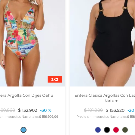
3X2
era Argolla Con Dijes Oahu
Entera Clásica Argollas Con La
Nature
189
.
860
$
132
.
902
-
30 %
$
191
.
900
$
153
.
520
-
20
sin Impuestos Nacionales:
$ 156.909,09
Precio sin Impuestos Nacionales:
$ 15