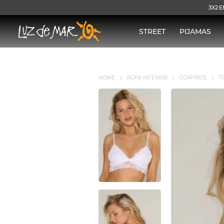
3X2 E
STREET
PIJAMAS
ROPA INTERIOR
CORPIÑOS
T