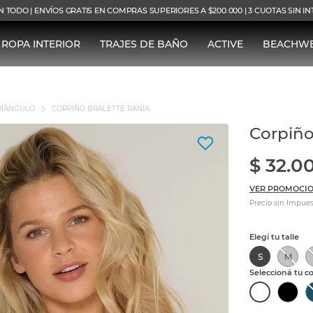
N TODO | ENVÍOS GRATIS EN COMPRAS SUPERIORES A $200.000 | 3 CUOTAS SIN I
ROPA INTERIOR
TRAJES DE BAÑO
ACTIVE
BEACHW
RIÁNGULO
CORPIÑO BRALETTE RANIA
Corpiño
$
32
.
0
VER PROMOCIO
Precio sin Impues
S
M