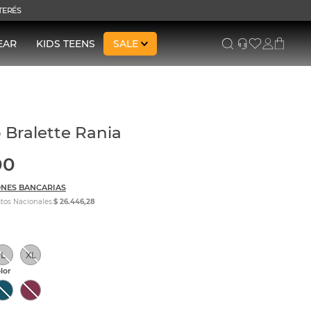
NTERÉS
EAR
KIDS TEENS
SALE
 Bralette Rania
00
NES BANCARIAS
tos Nacionales:
$ 26.446,28
L
XL