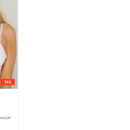
3X2
.446,28