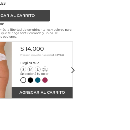
LES
GAR AL CARRITO
ok!
nés la libertad de combinar talles y colores para
lo que te haga sentir cómoda y única. Te
s opciones.
$
14
.
000
$
1
Precio sin Impuestos Nacionales:
$ 11.570,25
Precio sin
S
M
L
XL
S
AGREGAR AL CARRITO
AGRE