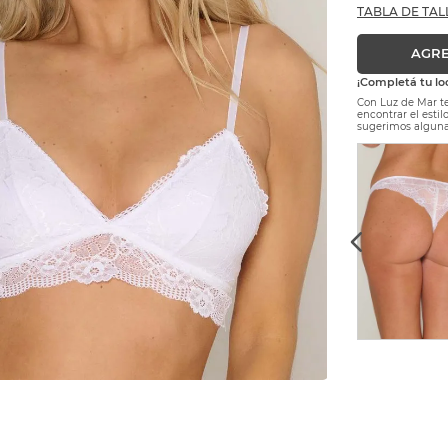
TABLA DE TAL
AGRE
¡Completá tu lo
Con Luz de Mar te
encontrar el esti
sugerimos alguna
$
14
.
000
Precio sin Impuestos Nacionales:
$ 11.570,25
S
M
L
XL
AGREGAR AL CARRITO