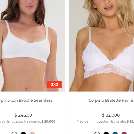
3X2
rpiño con Broche Seamless
Corpiño Bralette Rania
$
24
.
200
$
32
.
000
o sin Impuestos Nacionales:
$ 20.000
Precio sin Impuestos Nacionales:
$ 26