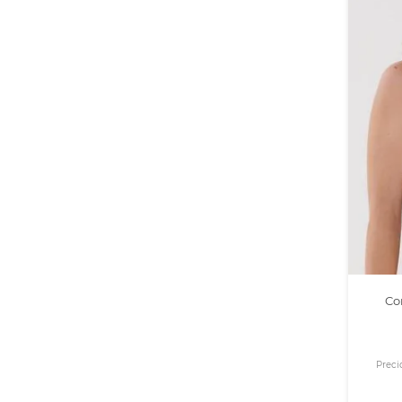
Co
Preci