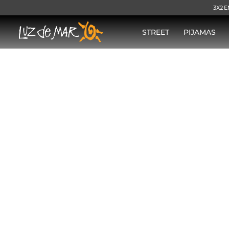
3X2 E
STREET
PIJAMAS