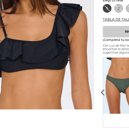
1
2
TABLA DE TAL
N
¡Completá tu lo
Con Luz de Mar te
encontrar el esti
sugerimos alguna
$
26
.
900
$
21
.
520
-
20 %
Precio sin Impuestos Nacionales:
$ 22.231,4
1
2
3
AGREGAR AL CARRITO