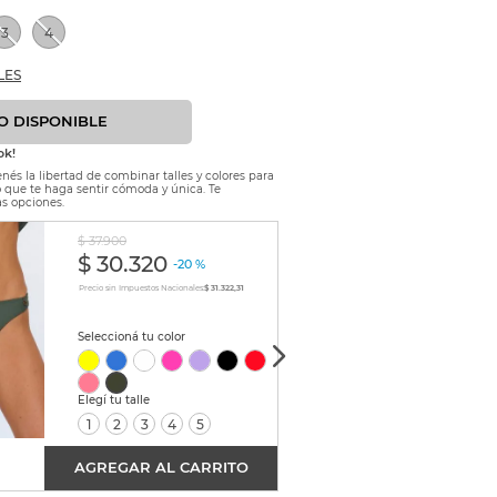
3
4
LES
O DISPONIBLE
ok!
nés la libertad de combinar talles y colores para
lo que te haga sentir cómoda y única. Te
s opciones.
$
37
.
900
$
36
.
0
$
30
.
320
$
2
-
20 %
Precio sin Impuestos Nacionales:
$ 31.322,31
Precio sin
1
2
3
4
5
1
AGREGAR AL CARRITO
AGRE