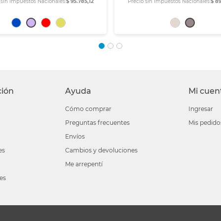
 sin Impuestos Nacionales:
$ 95.785,12
Precio sin Impuestos Nacionales:
$ 89
ción
Ayuda
Mi cuen
Cómo comprar
Ingresar
Preguntas frecuentes
Mis pedido
Envíos
es
Cambios y devoluciones
Me arrepentí
les