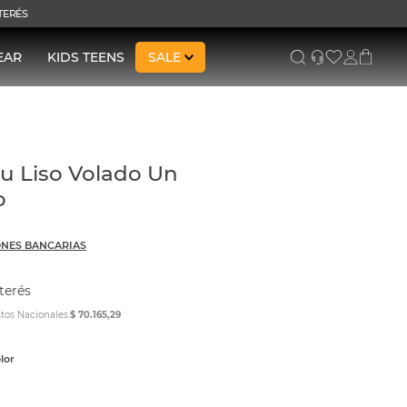
NTERÉS
EAR
KIDS TEENS
SALE
u Liso Volado Un
o
NES BANCARIAS
terés
tos Nacionales:
$ 70.165,29