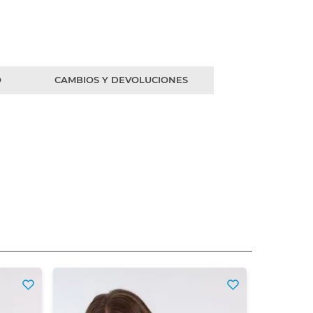
O
CAMBIOS Y DEVOLUCIONES
Top Con