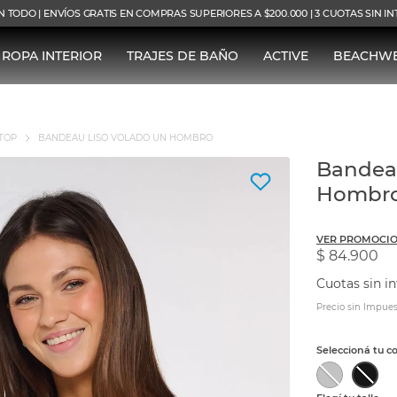
N TODO | ENVÍOS GRATIS EN COMPRAS SUPERIORES A $200.000 | 3 CUOTAS SIN I
ROPA INTERIOR
TRAJES DE BAÑO
ACTIVE
BEACHW
TOP
BANDEAU LISO VOLADO UN HOMBRO
Bandea
Hombr
VER PROMOCIO
$ 84.900
Cuotas sin in
Precio sin Impues