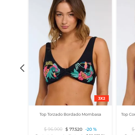
$ 45.454,55
3X2
Top Torzado Bordado Mombasa
Top Co
$
96
.
900
$
77
.
520
-
20 %
$