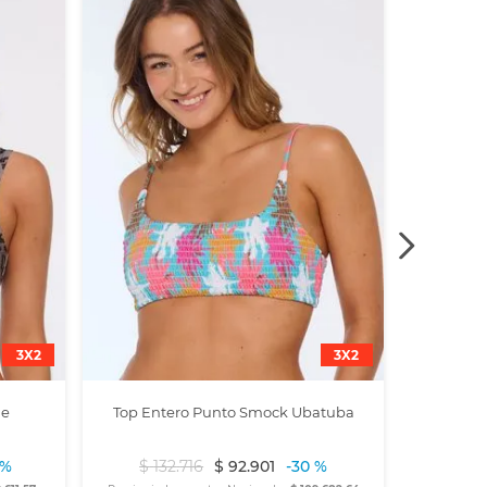
$
13
Precio sin
3X2
3X2
ue
Top Entero Punto Smock Ubatuba
 %
$
132
.
716
$
92
.
901
-
30 %