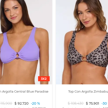
3X2
n Argolla Central Blue Paradise
Top Con Argolla Zimbab
115
.
900
$
92
.
720
-
20 %
$
108
.
430
$
75
.
901
-
30