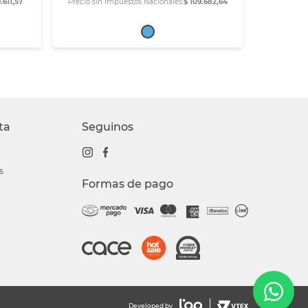
.611,57
Precio sin Impuestos Nacionales:
$ 109.682,64
ta
Seguinos
s
Formas de pago
Developed by