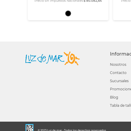
Precio sin Impuestos Nacionales:
$ 80.082,64
Precio
Informa
Nosotros
Contacto
Sucursales
Promocion
Blog
Tabla de tal
© 2023 Luz de mar - Todos los derechos reservados