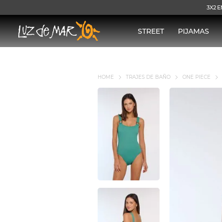
3X2 E
STREET
PIJAMAS
TRAJES DE BAÑO
ONE PIECE