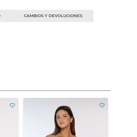
O
CAMBIOS Y DEVOLUCIONES
Ente
$
16
Precio sin