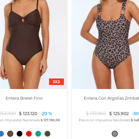
3X2
Entera Bretel Fino
Entera Con Argollas Zimb
153
.
900
$
123
.
120
-
20 %
$
179
.
860
$
125
.
902
-
30
sin Impuestos Nacionales:
$ 127.190,08
Precio sin Impuestos Nacionales:
$ 14