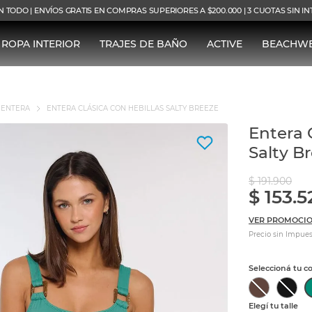
N TODO | ENVÍOS GRATIS EN COMPRAS SUPERIORES A $200.000 | 3 CUOTAS SIN I
ROPA INTERIOR
TRAJES DE BAÑO
ACTIVE
BEACHW
ENTERA
ENTERA CLÁSICA CON HEBILLAS SALTY BREEZE
Entera 
Salty B
$
191
.
900
$
153
.
5
VER PROMOCIO
Precio sin Impues