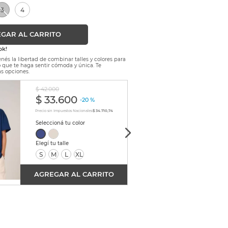
3
4
GAR AL CARRITO
ok!
nés la libertad de combinar talles y colores para
lo que te haga sentir cómoda y única. Te
s opciones.
$
42
.
000
$
88
.
0
$
33
.
600
$
5
-
20 %
Precio sin Impuestos Nacionales:
$ 34.710,74
Precio sin
S
S
M
L
XL
AGREGAR AL CARRITO
AGRE