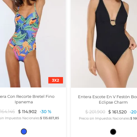
3X2
era Con Recorte Bretel Fino
Entera Escote En V Festón B
Ipanema
Eclipse Charm
164
.
146
$
114
.
902
-
30 %
$
201
.
900
$
161
.
520
-
20
sin Impuestos Nacionales:
$ 135.657,85
Precio sin Impuestos Nacionales:
$ 16