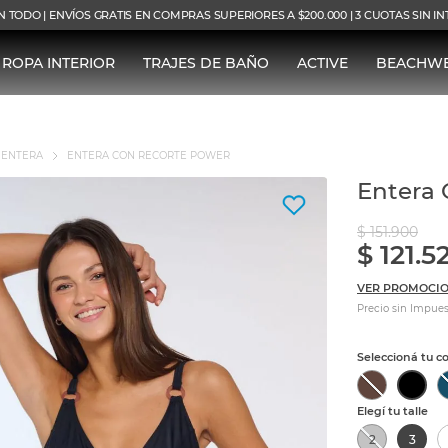
N TODO | ENVÍOS GRATIS EN COMPRAS SUPERIORES A $200.000 | 3 CUOTAS SIN I
ROPA INTERIOR
TRAJES DE BAÑO
ACTIVE
BEACHW
ENTERA
ENTERA CON RECORTE POWER
Entera 
$
151
.
900
$
121
.
5
VER PROMOCIO
Precio sin Impues
2
3