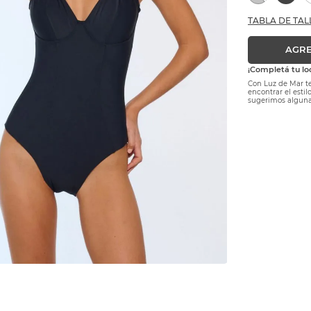
TABLA DE TAL
AGRE
¡Completá tu lo
Con Luz de Mar te
encontrar el esti
sugerimos alguna