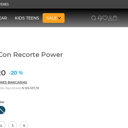
NTERÉS
EAR
KIDS TEENS
SALE
Con Recorte Power
20
-
20 %
NES BANCARIAS
tos Nacionales:
$ 125.537,19
4
5
6