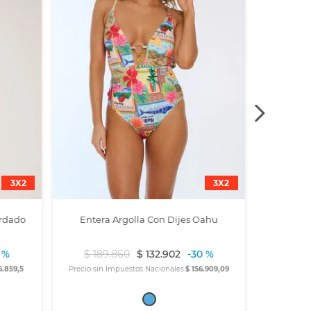
3X2
3X2
ordado
Entera Argolla Con Dijes Oahu
 %
$
189
.
860
$
132
.
902
-
30 %
6.859,5
Precio sin Impuestos Nacionales:
$ 156.909,09