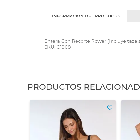
INFORMACIÓN DEL PRODUCTO
Entera Con Recorte Power (Incluye taza 
SKU: C1808
PRODUCTOS RELACIONA
3X2
$ 80.165,29