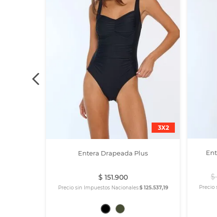
3X2
Ent
Entera Drapeada Plus
$
$
151
.
900
Precio 
Precio sin Impuestos Nacionales:
$ 125.537,19