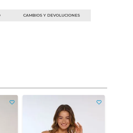
O
CAMBIOS Y DEVOLUCIONES
Entera Es
$
17
Precio sin