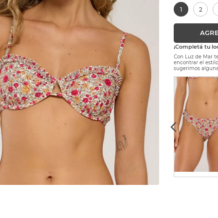
1
2
AGRE
¡Completá tu lo
Con Luz de Mar te
encontrar el esti
sugerimos alguna
$
55
.
572
$
38
.
900
-
30 %
Precio sin Impuestos Nacionales:
$ 45.927,27
1
2
3
AGREGAR AL CARRITO