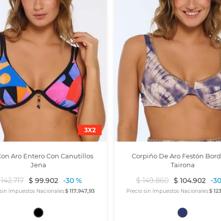
3X2
Con Aro Entero Con Canutillos
Corpiño De Aro Festón Bor
Jena
Tairona
142
.
717
$
99
.
902
-
30 %
$
149
.
860
$
104
.
902
-
3
 sin Impuestos Nacionales:
$ 117.947,93
Precio sin Impuestos Nacionales:
$ 12