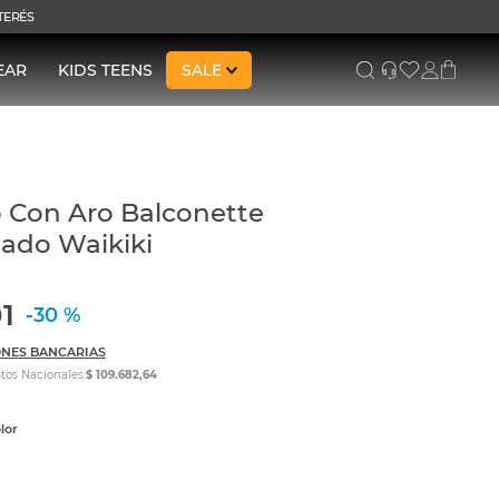
NTERÉS
EAR
KIDS TEENS
SALE
 Con Aro Balconette
lado Waikiki
1
-
30 %
NES BANCARIAS
tos Nacionales:
$ 109.682,64