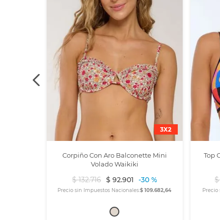
3X2
Corpiño Con Aro Balconette Mini
Top 
Volado Waikiki
$
132
.
716
$
92
.
901
-
30 %
$
Precio sin Impuestos Nacionales:
$ 109.682,64
Precio