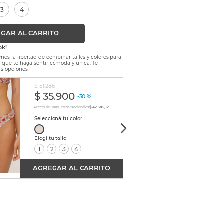
3
4
GAR AL CARRITO
ok!
nés la libertad de combinar talles y colores para
lo que te haga sentir cómoda y única. Te
s opciones.
$
51
.
286
$
55
.
57
$
35
.
900
$
3
-
30 %
Precio sin Impuestos Nacionales:
$ 42.385,12
Precio sin
1
2
3
4
1
AGREGAR AL CARRITO
AGRE