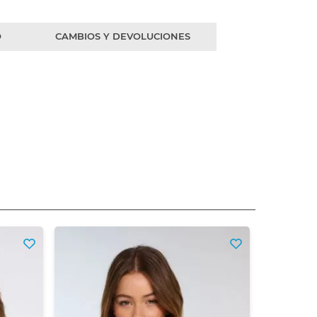
O
CAMBIOS Y DEVOLUCIONES
C
$
8
Precio si