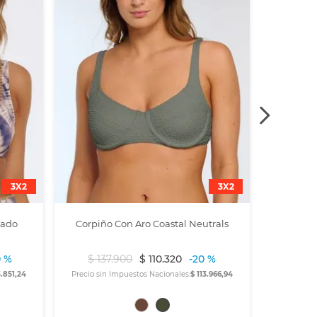
3X2
3X2
dado
Corpiño Con Aro Coastal Neutrals
0 %
$
137
.
900
$
110
.
320
-
20 %
3.851,24
Precio sin Impuestos Nacionales:
$ 113.966,94