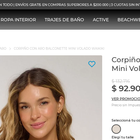
N TODO | ENVÍOS GRATIS EN COMPRAS SUPERIORES A $200.000 | 3 CUOTAS SIN I
ROPA INTERIOR
TRAJES DE BAÑO
ACTIVE
BEACHW
ARO
CORPIÑO CON ARO BALCONETTE MINI VOLADO WAIKIKI
Corpiño
Mini Vo
$
132
.
716
$
92
.
90
VER PROMOCIO
Precio sin Impues