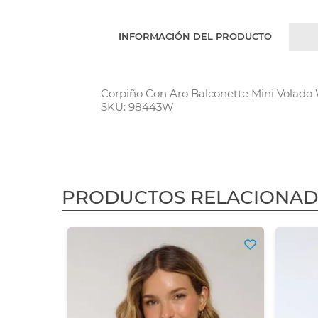
INFORMACIÓN DEL PRODUCTO
Corpiño Con Aro Balconette Mini Volado W
SKU: 98443W
PRODUCTOS RELACIONA
3X2
os
:
$ 56.115,7