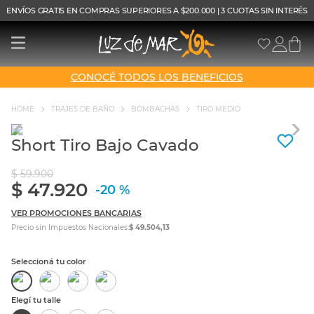
ENVÍOS GRATIS EN COMPRAS SUPERIORES A $200.000 | 3 CUOTAS SIN INTERÉS
CONOCÉ TODOS LOS BENEFICIOS
TRAJES DE BAÑO
BOMBACHAS
TIRO MEDIO
Short Tiro Bajo Cavado
$
59
.
900
$
47
.
920
-
20 %
VER PROMOCIONES BANCARIAS
Precio sin Impuestos Nacionales:
$ 49.504,13